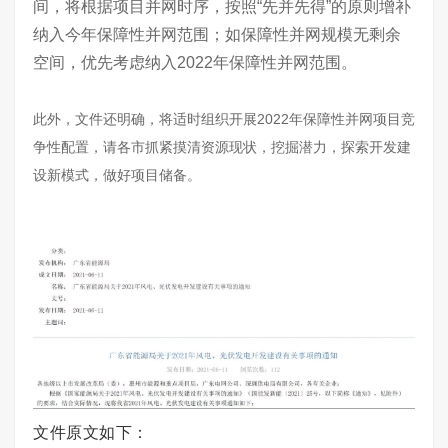
间，将根据项目并网时序，按照“先并先得”的原则增补
纳入今年保障性并网范围；如保障性并网规模无剩余
空间，优先考虑纳入2022年保障性并网范围。
此外，文件还明确，将适时组织开展2022年保障性并网项目竞
争性配置，请各市抓紧摸清资源现状，挖掘潜力，探索开发建
设新模式，做好项目储备。
文件原文如下：