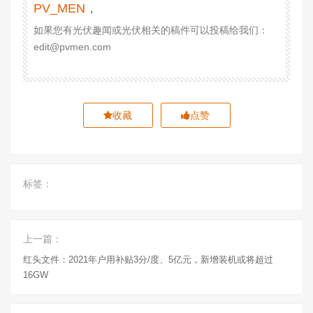
PV_MEN
，
如果您有光伏趣闻或光伏相关的稿件可以投稿给我们：
edit@pvmen.com
收藏
点赞
标签：
上一篇：
红头文件：2021年户用补贴3分/度、5亿元，新增装机或将超过
16GW