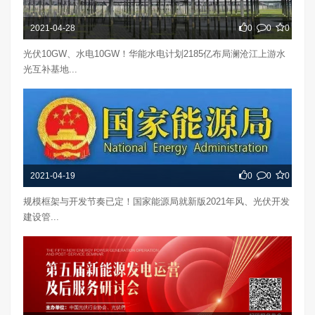
2021-04-28
0
0
0
光伏10GW、水电10GW！华能水电计划2185亿布局澜沧江上游水
光互补基地...
2021-04-19
0
0
0
规模框架与开发节奏已定！国家能源局就新版2021年风、光伏开发
建设管...