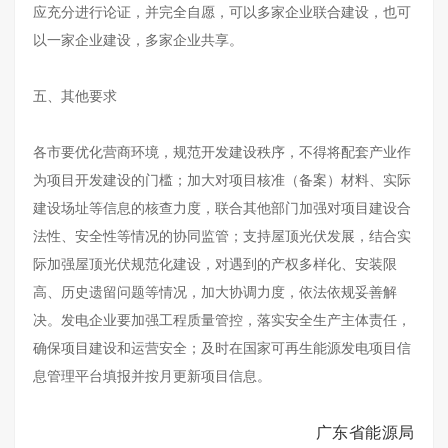
应充分进行论证，并完全自愿，可以多家企业联合建设，也可
以一家企业建设，多家企业共享。
五、其他要求
各市要优化营商环境，规范开发建设秩序，不得将配套产业作
为项目开发建设的门槛；加大对项目核准（备案）材料、实际
建设场址等信息的核查力度，联合其他部门加强对项目建设合
法性、安全性等情况的协同监管；支持屋顶光伏发展，结合实
际加强屋顶光伏规范化建设，对遇到的产权多样化、安装限
高、历史遗留问题等情况，加大协调力度，依法依规妥善解
决。发电企业要加强工程质量管控，落实安全生产主体责任，
确保项目建设和运营安全；及时在国家可再生能源发电项目信
息管理平台填报并按月更新项目信息。
广东省能源局