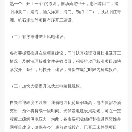
熟一个、开工一个”的原则，推动汕尾甲子，惠州港口二，揭
阳神泉二、靖海，汕头洋东、海门、勒门（二），以及阳江青
洲、帆石场址等项目有序开工建设。
（二）有序推进陆上风电建设。
各市要抓紧推进在建项目建设，同时认真梳理项目核准及开工
情况，及时清理核准文件失效项目，积极推动已核准项目加快
落实开工条件，尽快开工建设，确保在规定时限内建成投产。
（三）加快大幅提升光伏发电装机规模。
自去年迎峰度冬以来，我省电力负荷屡创新高，电力供需矛盾
突出，预计将持续一段时间。光伏发电建设周期短，可在一定
程度上缓解供电压力，为此，各市要积极组织和推进保障性并
网项目建设，确保在今年底前建成投产。已开工未并网项目，