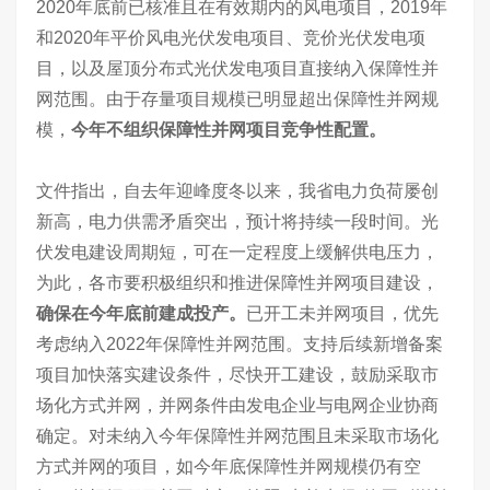
2020年底前已核准且在有效期内的风电项目，2019年
和2020年平价风电光伏发电项目、竞价光伏发电项
目，以及屋顶分布式光伏发电项目直接纳入保障性并
网范围。由于存量项目规模已明显超出保障性并网规
模，
今年不组织保障性并网项目竞争性配置。
文件指出，自去年迎峰度冬以来，我省电力负荷屡创
新高，电力供需矛盾突出，预计将持续一段时间。光
伏发电建设周期短，可在一定程度上缓解供电压力，
为此，各市要积极组织和推进保障性并网项目建设，
确保在今年底前建成投产。
已开工未并网项目，优先
考虑纳入2022年保障性并网范围。支持后续新增备案
项目加快落实建设条件，尽快开工建设，鼓励采取市
场化方式并网，并网条件由发电企业与电网企业协商
确定。对未纳入今年保障性并网范围且未采取市场化
方式并网的项目，如今年底保障性并网规模仍有空