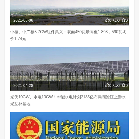
2021-05-06
0
0
0
中核、中广核5.7GW组件集采：双面450瓦最高至1.898，590瓦均
价1.74元...
2021-04-28
0
0
0
光伏10GW、水电10GW！华能水电计划2185亿布局澜沧江上游水
光互补基地...