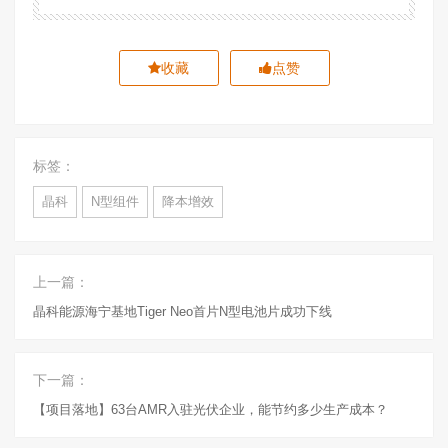
收藏
点赞
标签：
晶科
N型组件
降本增效
上一篇：
晶科能源海宁基地Tiger Neo首片N型电池片成功下线
下一篇：
【项目落地】63台AMR入驻光伏企业，能节约多少生产成本？