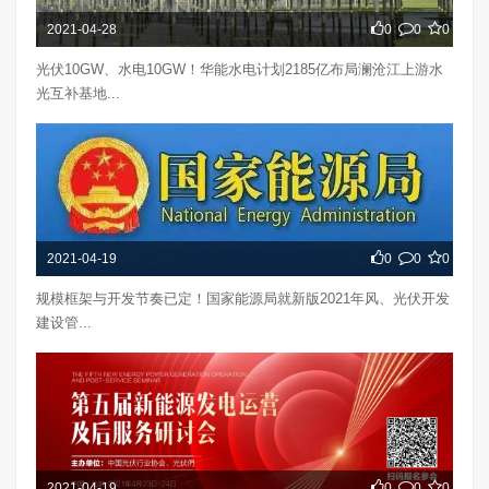
2021-04-28
0
0
0
光伏10GW、水电10GW！华能水电计划2185亿布局澜沧江上游水
光互补基地...
2021-04-19
0
0
0
规模框架与开发节奏已定！国家能源局就新版2021年风、光伏开发
建设管...
2021-04-19
0
0
0