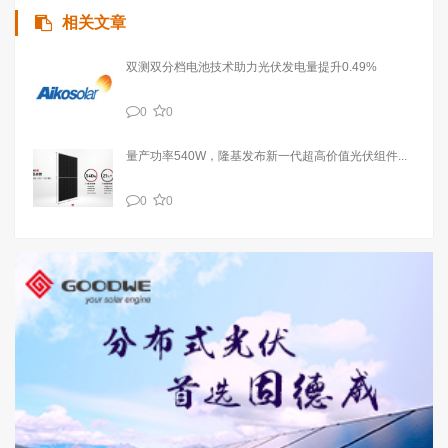
相关文章
双测双分档电池技术助力光伏发电量提升0.49%
0
0
量产功率540W，隆基发布新一代超高价值光伏组件...
0
0