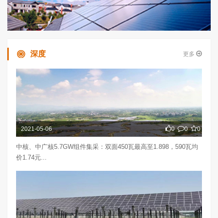
深度
更多
2021-05-06
0
0
0
中核、中广核5.7GW组件集采：双面450瓦最高至1.898，590瓦均
价1.74元...