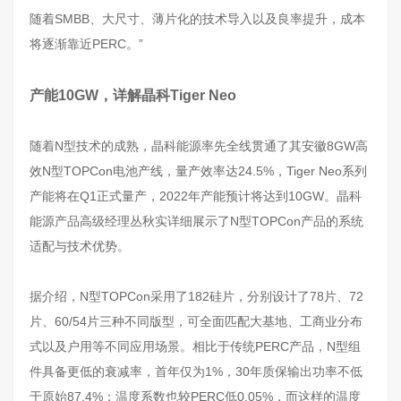
随着SMBB、大尺寸、薄片化的技术导入以及良率提升，成本
将逐渐靠近PERC。”
产能10GW，详解晶科Tiger Neo
随着N型技术的成熟，晶科能源率先全线贯通了其安徽8GW高
效N型TOPCon电池产线，量产效率达24.5%，Tiger Neo系列
产能将在Q1正式量产，2022年产能预计将达到10GW。晶科
能源产品高级经理丛秋实详细展示了N型TOPCon产品的系统
适配与技术优势。
据介绍，N型TOPCon采用了182硅片，分别设计了78片、72
片、60/54片三种不同版型，可全面匹配大基地、工商业分布
式以及户用等不同应用场景。相比于传统PERC产品，N型组
件具备更低的衰减率，首年仅为1%，30年质保输出功率不低
于原始87.4%；温度系数也较PERC低0.05%，而这样的温度