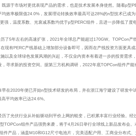
既源于市场对更优表现产品的需求，也是技术发展本身使然。随着p型PE
均效率极限值24.0%，发展理论转换效率最高可达28%的n型技术已成
更强，温度系数、光衰减系数均优于p型PERC组件，且进一步降低了度
历了5年左右的高速扩张，2021年全球总产能超过170GW。TOPCon产
，在现有PERC产线基础上增加部分设备即可，因而在产线投资方面更具成
的实施以及全球绿色发展风潮的兴起，不仅业内资本有着进一步的投资需求
，寻求新的投资空间。据第三方机构调研，2022年底TOPCon组件产能
早在2020年便已开始n型技术研发的布局，并在浙江海宁建设了研发中
最高平均效率已达24.6%。
经历了光伏行业从补贴驱动到平价上网的蜕变，已积累丰富行业经验。经
型TOPCon组件产品强势来袭，将于4月26日举行全球线上新品发布会。
三款组件产品，涵盖M10和G12尺寸电池片，完美适配户用、工商业分布式