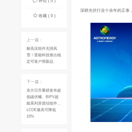
评论 ( 0 )
深耕光伏行业十余年的正泰，
收藏 ( 0 )
上一篇：
耐高压组件无惧风
雪！晋能科技推出稳
定可靠户用新品
下一篇：
东方日升重磅发布超
低碳伏曦、BIPV超
能系列异质结组件，
LCOE最高可降低
10%