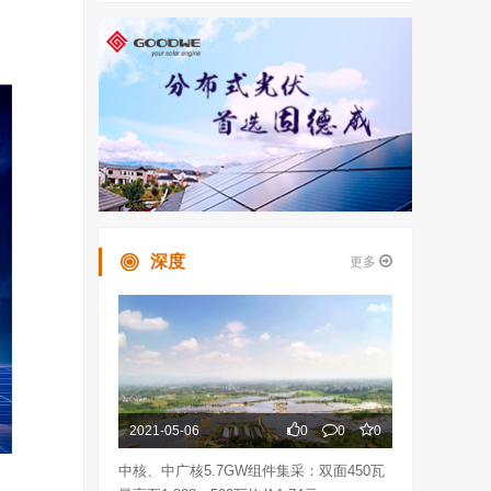
深度
更多
2021-05-06
0
0
0
中核、中广核5.7GW组件集采：双面450瓦