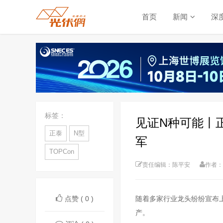
首页
新闻
深
标签：
见证N种可能丨正
正泰
N型
军
TOPCon
责任编辑：陈平安
作者：
点赞 ( 0 )
随着多家行业龙头纷纷宣布上
产。