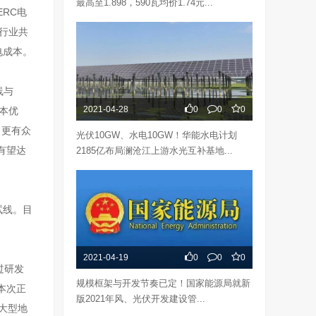
最高至1.898，590瓦均价1.74元...
RC电
为行业共
电成本。
线与
2021-04-28
0
0
0
本优
，更有众
光伏10GW、水电10GW！华能水电计划
有望达
2185亿布局澜沧江上游水光互补基地...
试线。目
2021-04-19
0
0
0
过研发
规模框架与开发节奏已定！国家能源局就新
本次正
版2021年风、光伏开发建设管...
、大型地