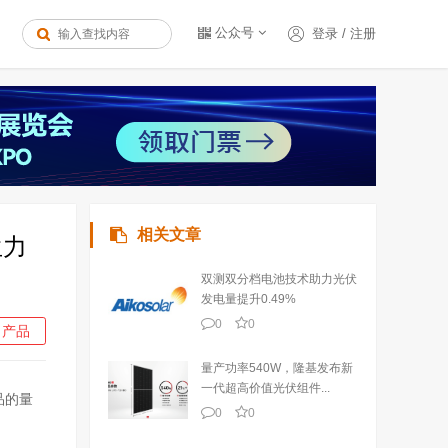
公众号
登录
/
注册
相关文章
生力
双测双分档电池技术助力光伏
发电量提升0.49%
0
0
产品
量产功率540W，隆基发布新
一代超高价值光伏组件...
品的量
0
0