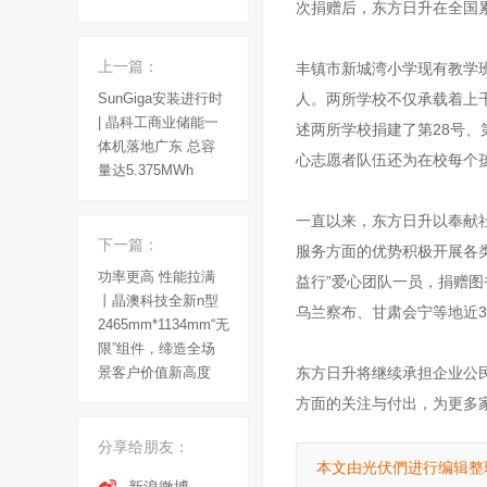
次捐赠后，东方日升在全国
上一篇：
丰镇市新城湾小学现有教学班
SunGiga安装进行时
人。两所学校不仅承载着上
| 晶科工商业储能一
述两所学校捐建了第28号、
体机落地广东 总容
心志愿者队伍还为在校每个
量达5.375MWh
一直以来，东方日升以奉献
下一篇：
服务方面的优势积极开展各
功率更高 性能拉满
益行”爱心团队一员，捐赠
丨晶澳科技全新n型
乌兰察布、甘肃会宁等地近3
2465mm*1134mm“无
限”组件，缔造全场
景客户价值新高度
东方日升将继续承担企业公
方面的关注与付出，为更多
分享给朋友：
本文由光伏們进行编辑整