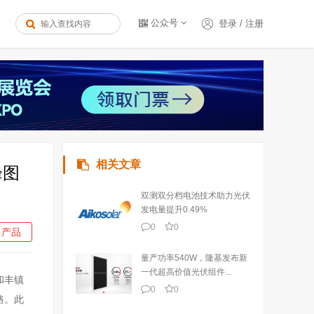
公众号
登录
/
注册
相关文章
峰图
双测双分档电池技术助力光伏
发电量提升0.49%
0
0
产品
量产功率540W，隆基发布新
一代超高价值光伏组件...
和丰镇
0
0
路。此