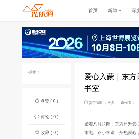
首页
新闻
深
标签：
爱心入蒙｜东方
书室
点赞 ( 0 )
责任编辑：王多
作者：
评论 ( 0 )
踏着八月骄阳，东方日升爱
收藏 ( 0 )
市电厂路小学送上炙热爱心