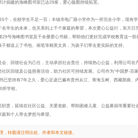
累计捐建的海峰图书室已达29座，爱心版图持续拓宽。
5个，在校学生不足一百；丰镇市电厂路小学作为一所完全小学，现有学生
千名学生的未来，也关系到上千个家庭的希望，本次爱心公益行，东方日
第29号海峰图书室及千余册爱心书籍，帮助他们更好完成学校教育这一阶
孩子都送上了书包、画笔等精美文具，为孩子们带去更实际的支持。
社会、回馈社会为己任，主动承担社会责任，持续热心公益，利用公司在
类社区回馈及公益慈善活动，助力社区可持续发展。公司作为“中国梦-百
图书已坚持有7年之久，爱心足迹已遍布贵州从江、青海玉树、西藏那曲、
0所学校。
民职责，延续在社区公益、关爱老龄、帮助困难儿童、公益募捐等重要社
家庭和个人带去梦想与希望。
理，转载请注明出处、作者和本文链接。