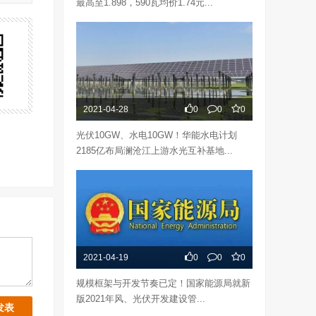
最高至1.898，590瓦均价1.74元...
2021-04-28
0
0
0
光伏10GW、水电10GW！华能水电计划
2185亿布局澜沧江上游水光互补基地...
2021-04-19
0
0
0
规模框架与开发节奏已定！国家能源局就新
版2021年风、光伏开发建设管...