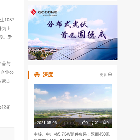
1057
升为上
段。爱
产品与
家企业公
深度
更多
内蒙古
会议题
2021-05-06
0
0
0
中核、中广核5.7GW组件集采：双面450瓦