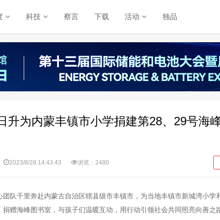
度
科技
察言
下载
活动
独品
日升为内蒙丰镇市小学捐建第28、29号海
2023/8/28 14:43:43
浏览：2480
心团队千里奔赴内蒙古自治区辖县级市丰镇市，为当地丰镇市新城湾小学
，捐赠海峰图书室，与孩子们温暖互动，用行动引领社会共同照亮向善之