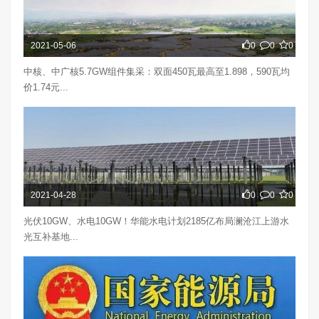
2021-05-06
0
0
0
中核、中广核5.7GW组件集采：双面450瓦最高至1.898，590瓦均
价1.74元...
2021-04-28
0
0
0
光伏10GW、水电10GW！华能水电计划2185亿布局澜沧江上游水
光互补基地...