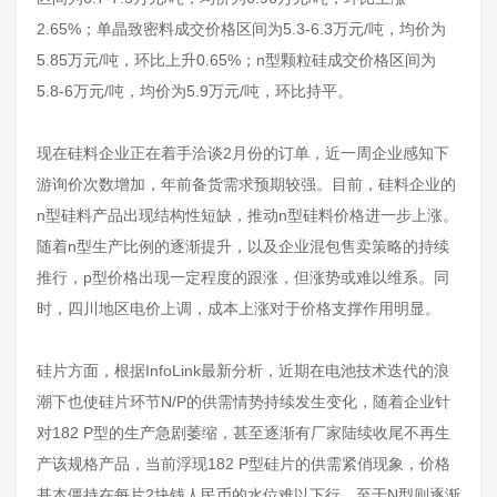
2.65%；单晶致密料成交价格区间为5.3-6.3万元/吨，均价为
5.85万元/吨，环比上升0.65%；n型颗粒硅成交价格区间为
5.8-6万元/吨，均价为5.9万元/吨，环比持平。
现在硅料企业正在着手洽谈2月份的订单，近一周企业感知下
游询价次数增加，年前备货需求预期较强。目前，硅料企业的
n型硅料产品出现结构性短缺，推动n型硅料价格进一步上涨。
随着n型生产比例的逐渐提升，以及企业混包售卖策略的持续
推行，p型价格出现一定程度的跟涨，但涨势或难以维系。同
时，四川地区电价上调，成本上涨对于价格支撑作用明显。
硅片方面，根据
InfoLink
最新分析，近期在电池技术迭代的浪
潮下也使硅片环节N/P的供需情势持续发生变化，随着企业针
对182 P型的生产急剧萎缩，甚至逐渐有厂家陆续收尾不再生
产该规格产品，当前浮现182 P型硅片的供需紧俏现象，价格
基本僵持在每片2块钱人民币的水位难以下行，至于N型则逐渐