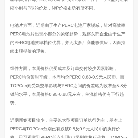
缩小到与P型的价差，N/P价格走势有所不同。
电池片方面，近期由于生产
PERC电池
厂家锐减，针对高效率
PERC电池片出现小部分的紧张趋势，观察头部企业由于生产
的PERC电池效率档位优异，并无太多厂商能够供应，因而持
续出现挺价的现象。
组件方面，本周价格仍受成本及订单交付较少因素影响，
PERC均价暂时平缓，本周均价PERC 0.88-0.9元人民币。而
TOPCon
则受新交单影响与PERC之间的价差略为收窄至5-8分
钱的水平，本周价格0.95-0.98元左右，主流价格仍有下行趋
势。
近期新签项目较少，主要以大型项目订单执行为主，基本上
PERC与TOPCon分别已有跌破0.8及0.9元人民币的执行价
格，已可观察到PERC低点出现0.7级别的执行价格、TOPCon