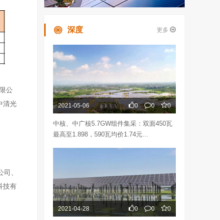
深度
更多
限公
中清光
2021-05-06
0
0
0
中核、中广核5.7GW组件集采：双面450瓦
最高至1.898，590瓦均价1.74元...
公司、
科技有
2021-04-28
0
0
0