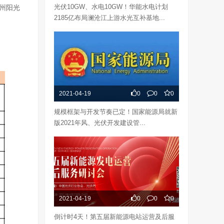
光伏10GW、水电10GW！华能水电计划
州阳光
2185亿布局澜沧江上游水光互补基地...
2021-04-19
0
0
0
规模框架与开发节奏已定！国家能源局就新
版2021年风、光伏开发建设管...
2021-04-19
0
0
0
倒计时4天！第五届新能源电站运营及后服