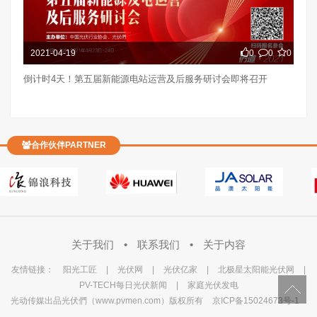
2021-04-19
0
0
0
倒计时4天！第五届新能源电站运营及后服务研讨会即将召开
合作伙伴PARTNER
关于我们
•
联系我们
•
关于内容
友情链接：
阳光工匠
|
光伏网
|
光伏亿家
|
北极星太阳能光伏网
|
PV-TECH每日光伏新闻
|
家庭光伏发电
光动传媒出品光伏們（www.pvmen.com）版权所有
京ICP备15024673号-1