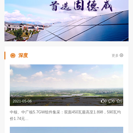
深度
更多
2021-05-06
0
0
0
中核、中广核5.7GW组件集采：双面450瓦最高至1.898，590瓦均
价1.74元...