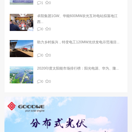
1
0
卓阳集团1GW、华能600MW农光互补电站拟落地江
西...
0
0
助力乡村振兴，特变电工120MW光伏发电示范项目...
0
0
2020印度太阳能市场排行榜：阳光电源、华为、隆...
0
0