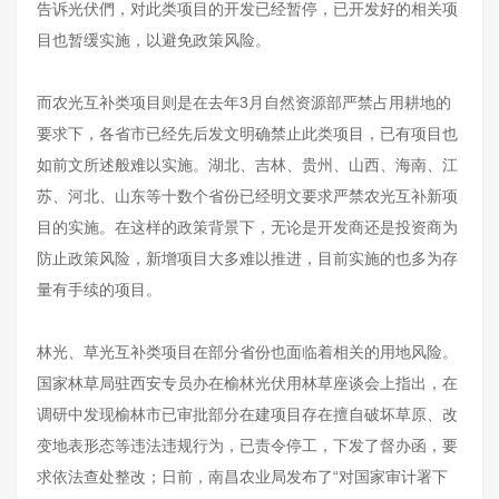
告诉光伏們，对此类项目的开发已经暂停，已开发好的相关项
目也暂缓实施，以避免政策风险。
而农光互补类项目则是在去年3月自然资源部严禁占用耕地的
要求下，各省市已经先后发文明确禁止此类项目，已有项目也
如前文所述般难以实施。湖北、吉林、贵州、山西、海南、江
苏、河北、山东等十数个省份已经明文要求严禁农光互补新项
目的实施。在这样的政策背景下，无论是开发商还是投资商为
防止政策风险，新增项目大多难以推进，目前实施的也多为存
量有手续的项目。
林光、草光互补类项目在部分省份也面临着相关的用地风险。
国家林草局驻西安专员办在榆林光伏用林草座谈会上指出，在
调研中发现榆林市已审批部分在建项目存在擅自破坏草原、改
变地表形态等违法违规行为，已责令停工，下发了督办函，要
求依法查处整改；日前，南昌农业局发布了“对国家审计署下