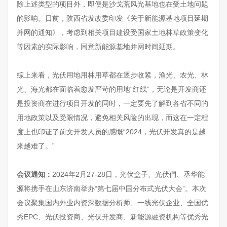
除上述类型的项目外，即便是沙戈荒风光基地也在受土地问题
的影响。日前，陕西省发改委印发《关于新能源基地项目延期
并网的通知》，考虑到相关项目建设受国家土地林草政策变化
等因素的实际影响，同意新能源基地并网时间延期。
综上来看，光伏用地用林用草都在逐步收紧，渔光、农光、林
光、海光都在面临着愈发严苛的用地“红线”，无论是开发商还
是投资商在进行项目开发的同时，一定要先了解到各省不同的
用地政策以及受限情况，避免相关风险的出现，而这在一定程
度上也印证了前文开发人员的感慨“2024，光伏开发真的是越
来越难了。”
会议通知：
2024年2月27-28日，光伏盒子、光伏們、丞华能
源将携手在山东济南举办“第七届中国分布式光伏大会”。本次
会议聚集国内外业内资深数据分析师、一线光伏企业、全国优
秀EPC、光伏投资商、光伏开发商、新能源融资机构等优秀光