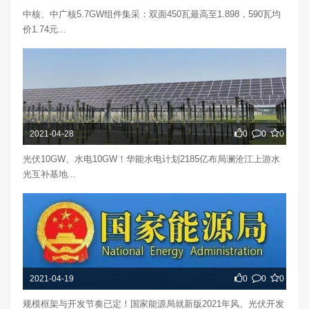
中核、中广核5.7GW组件集采：双面450瓦最高至1.898，590瓦均
价1.74元...
2021-04-28
0
0
0
光伏10GW、水电10GW！华能水电计划2185亿布局澜沧江上游水
光互补基地...
2021-04-19
0
0
0
规模框架与开发节奏已定！国家能源局就新版2021年风、光伏开发