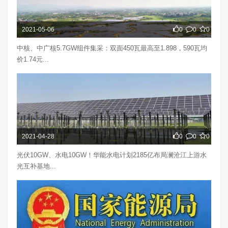
2021-05-06
0
0
0
中核、中广核5.7GW组件集采：双面450瓦最高至1.898，590瓦均
价1.74元...
2021-04-28
0
0
0
光伏10GW、水电10GW！华能水电计划2185亿布局澜沧江上游水
光互补基地...