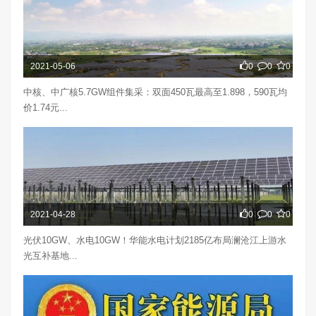
2021-05-06
0
0
0
中核、中广核5.7GW组件集采：双面450瓦最高至1.898，590瓦均
价1.74元...
2021-04-28
0
0
0
光伏10GW、水电10GW！华能水电计划2185亿布局澜沧江上游水
光互补基地...