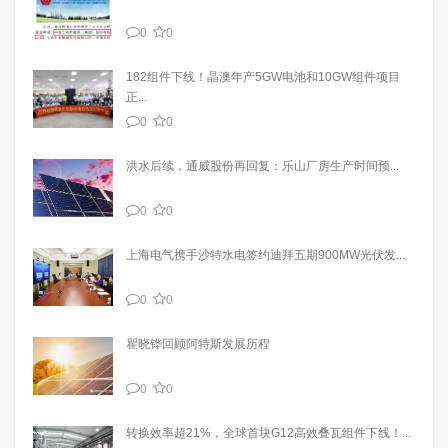
0
0
182组件下线！晶澳年产5GW电池和10GW组件项目
正...
0
0
洪水后续，通威股份再回复：乐山厂房生产时间预...
0
0
上海电气携手沙特水电签约迪拜五期900MW光伏发...
0
0
瞿晓铧回顾阿特斯发展历程
0
0
转换效率超21%，全球首块G12高效叠瓦组件下线！...