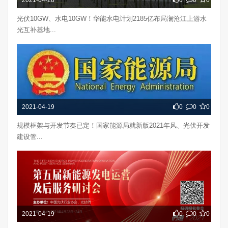
2021-04-28
0
0
0
光伏10GW、水电10GW！华能水电计划2185亿布局澜沧江上游水
光互补基地...
2021-04-19
0
0
0
规模框架与开发节奏已定！国家能源局就新版2021年风、光伏开发
建设管...
2021-04-19
0
0
0