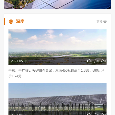
深度
更多
2021-05-06
0
0
0
中核、中广核5.7GW组件集采：双面450瓦最高至1.898，590瓦均
价1.74元...