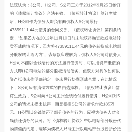
法院认为：J公司、H公司、S公司三方于2012年9月25日签订
的《债权转让协议》合法有效。《债权转让协议》签订生效
后，H公司作为债务人即负有向债权人S公司履行
47359111.44元债务的合同义务。《债权转让协议》第四条约
定，“如果乙方在2012年11月10日前未能获得融资款或电站转
卖不成的情况下，乙方将47359111.44元的债务转换成电站部
分股权转让给丙方”。该条款应理解为，债权人S公司对债务人
H公司不能以金钱给付的方法履行债务时，可以用资产抵债的
方式即H公司电站的部分股权清偿债务。但双方对具体如何以
资产抵债未作明确约定，亦未另行协商形成合意，在此情况
下，S公司应有清偿方式的自由选择权。《债权转让协议》签
订生效后，S公司向H公司主张金钱给付履行债务，H公司对S
公司的请求未提出抗辩，而是根据S公司的请求付款185万
元。H公司以金钱偿还了部分债务的行为，应视为债务人对金
钱偿还债务的认可。将《债权转让协议》中以电站部分股份代
物清偿的约定，理解为债权人只能主张以电站部分股份折价抵