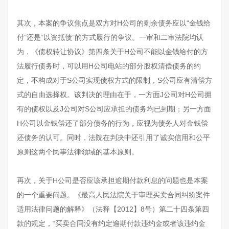
其次，本案的争议焦点是双方对H公司的剩余债务应以“金钱给
付”还是“以资抵债”的方式履行的争议。一审和二审法院均认
为，《债权转让协议》第四条关于H公司不能以金钱给付的方
法履行债务时，可以用H公司电站的部分股权清偿债务的约
定，不构成对于S公司实现债权方式的限制，S公司应有清偿方
式的自由选择权。该判决的理由在于，一方面J公司对H公司拥
有的债权以及J公司对S公司应承担的债务均已到期；另一方面
H公司以金钱偿还了部分债务的行为，应视为债务人对金钱偿
还债务的认可。同时，法院在判决中还引用了诚实信用和公平
原则这两个民事法律领域的基本原则。
再次，关于H公司是否应该承担逾期付款利息的问题也是本案
的一个重要问题。《最高人民法院关于审理买卖合同纠纷案件
适用法律问题的解释》（法释【2012】8号）第二十四条第四
款的规定，“买卖合同没有约定逾期付款违约金或者该违约金