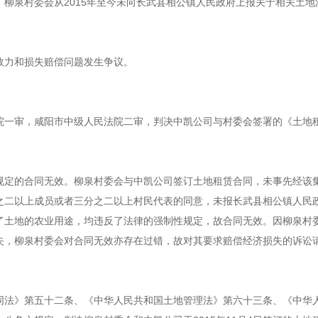
柳泉村委会从2015年至今未向长武县相公镇人民政府上报关于相关土地
效力和损失赔偿问题发生争议。
院一审，咸阳市中级人民法院二审，判决中凯公司与村委会签署的《土地
规定的合同无效。柳泉村委会与中凯公司签订土地租赁合同，未事先经该
之二以上成员或者三分之二以上村民代表的同意，未报长武县相公镇人民
了土地的农业用途，均违反了法律的强制性规定，故合同无效。因柳泉村
失，柳泉村委会对合同无效亦存在过错，故对其要求赔偿经济损失的诉讼
同法》第五十二条、《中华人民共和国土地管理法》第六十三条、《中华