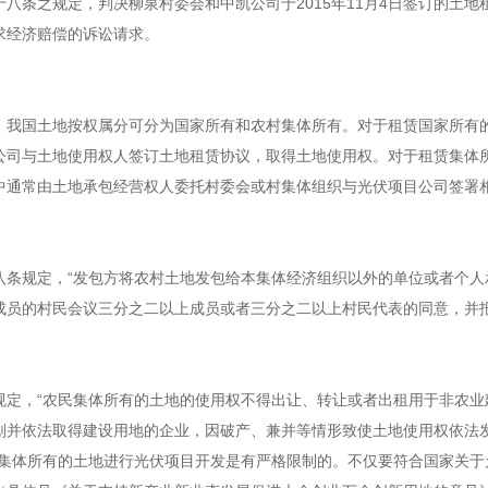
八条之规定，判决柳泉村委会和中凯公司于2015年11月4日签订的土地
求经济赔偿的诉讼请求。
，我国土地按权属分可分为国家所有和农村集体所有。对于租赁国家所有
公司与土地使用权人签订土地租赁协议，取得土地使用权。对于租赁集体
中通常由土地承包经营权人委托村委会或村集体组织与光伏项目公司签署
八条规定，“发包方将农村土地发包给本集体经济组织以外的单位或者个人
成员的村民会议三分之二以上成员或者三分之二以上村民代表的同意，并
规定，“农民集体所有的土地的使用权不得出让、转让或者出租用于非农业
划并依法取得建设用地的企业，因破产、兼并等情形致使土地使用权依法
民集体所有的土地进行光伏项目开发是有严格限制的。不仅要符合国家关于