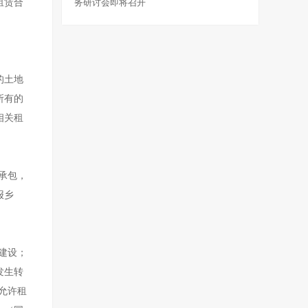
租赁合
务研讨会即将召开
的土地
所有的
相关租
承包，
报乡
建设；
发生转
允许租