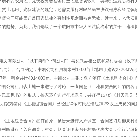
体所有的农用地，光伏投资者在签订土地租赁协议时，要特别注意防范有
租赁土地用于光伏建设的规定，还需要履行村民的民主决议程序和经过镇
租赁合同可能因违反国家法律的强制性规定而被判无效。近年来，光伏项
多的趋势。为此，我们选取了一个咸阳市中级人民法院终审的关于土地租
光伏电力有限公司（以下简称“中凯公司”）与长武县相公镇柳泉村委会（以下
合同》。合同约定，中凯公司租用柳泉村1400亩土地用于建设2×20MWp
7年，租金共计4914000元。中凯公司主张：双方签订《土地租赁合同》
中凯公司租用该土地一事进行了讨论，一直同意《土地租赁合同》的内容
村民意见书》的形式，挨家逐户进行征求意见，共征得157份《村民意见
证明双方签订《土地租赁合同》已经征得该村民经济组织2/3以上成员的同
，《土地租赁合同》签订前原、被告未进行入户调查，合同签订后柳泉村
分村民进行了入户调查，村会计赵某证明未召开村民代表大会，会议记录