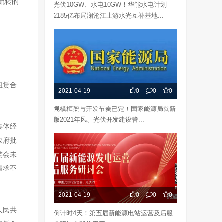
流转的
光伏10GW、水电10GW！华能水电计划
2185亿布局澜沧江上游水光互补基地...
租赁合
2021-04-19
0
0
0
规模框架与开发节奏已定！国家能源局就新
版2021年风、光伏开发建设管...
集体经
政府批
委会未
请求不
2021-04-19
0
0
0
人民共
倒计时4天！第五届新能源电站运营及后服