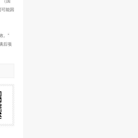
》（国
同可能因
效。”
满后项
。