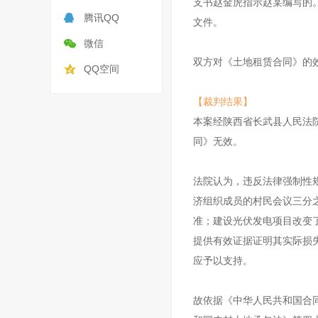
支书赵金虎指示赵某编写的。
腾讯QQ
文件。
微信
双方对《土地租赁合同》的
QQ空间
【
裁判结果
】
本案经陕西省长武县人民法
同》无效。
法院认为，违反法律强制性
济组织成员的村民会议三分
准；建设光伏发电项目改变
提供有效证据证明其实际损
应予以支持。
故依据《中华人民共和国合