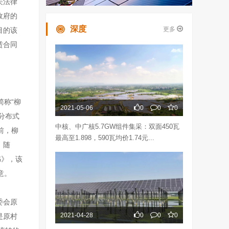
关法律
政府的
深度
更多
目的该
赁合同
简称“柳
2021-05-06
0
0
0
分布式
中核、中广核5.7GW组件集采：双面450瓦
前，柳
最高至1.898，590瓦均价1.74元...
；随
书》，该
意。
委会原
2021-04-28
0
0
0
是原村