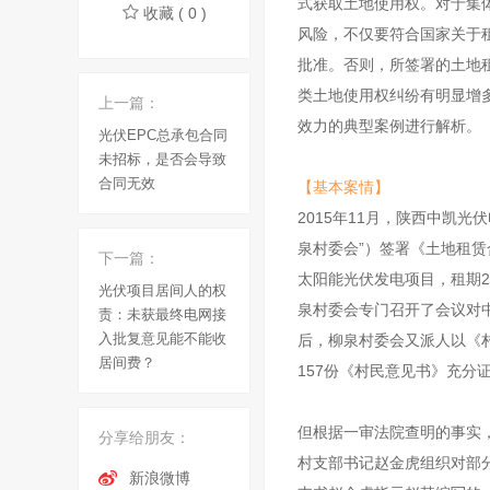
式获取土地使用权。对于集
收藏 ( 0 )
风险，不仅要符合国家关于
批准。否则，所签署的土地
类土地使用权纠纷有明显增
上一篇：
效力的典型案例进行解析。
光伏EPC总承包合同
未招标，是否会导致
合同无效
【基本案情】
2015年11月，陕西中凯
泉村委会”）签署《土地租赁
下一篇：
太阳能光伏发电项目，租期2
光伏项目居间人的权
泉村委会专门召开了会议对
责：未获最终电网接
入批复意见能不能收
后，柳泉村委会又派人以《
居间费？
157份《村民意见书》充分
但根据一审法院查明的事实
分享给朋友：
村支部书记赵金虎组织对部
新浪微博