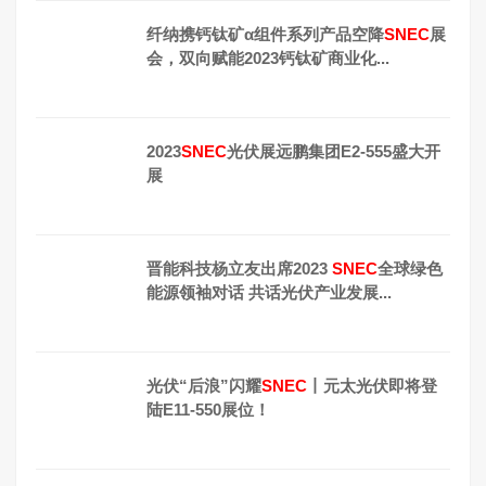
纤纳携钙钛矿α组件系列产品空降
SNEC
展
会，双向赋能2023钙钛矿商业化...
2023
SNEC
光伏展远鹏集团E2-555盛大开
展
晋能科技杨立友出席2023
SNEC
全球绿色
能源领袖对话 共话光伏产业发展...
光伏“后浪”闪耀
SNEC
丨元太光伏即将登
陆E11-550展位！