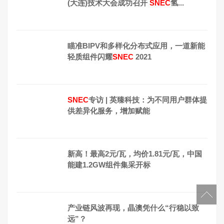
(大连)技术大会成功召开
SNEC
氢...
瞄准BIPV和多样化分布式应用，一道新能
轻质组件闪耀
SNEC
2021
SNEC
专访 | 英臻科技：为不同用户群体提
供差异化服务，增加赋能
新高！最高2元/瓦，均价1.81元/瓦，中国
能建1.2GW组件集采开标
产业链风波再现，晶澳凭什么“行稳以致
远”？