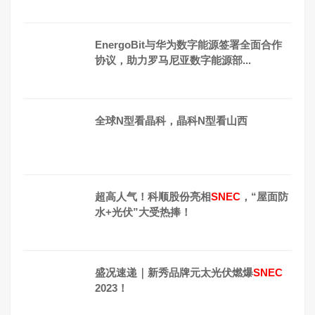
EnergoBit与华为数字能源签署全面合作
协议，助力罗马尼亚数字能源部...
全球N型看晶科，晶科N型看山西
超高人气！科顺股份亮相
SNEC
，“屋面防
水+光伏”大受热捧！
盛况速递｜新秀品牌元太光伏燃爆
SNEC
2023！