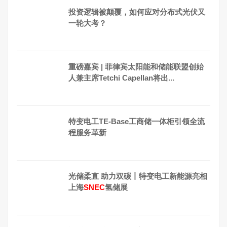
投资逻辑被颠覆，如何应对分布式光伏又
一轮大考？
重磅嘉宾 | 菲律宾太阳能和储能联盟创始
人兼主席Tetchi Capellan将出...
特变电工TE-Base工商储一体柜引领全流
程服务革新
光储柔直 助力双碳丨特变电工新能源亮相
上海
SNEC
氢储展