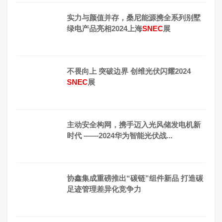
实力与颜值并存，桑尼能源携全系列别墅
绿电产品亮相2024上海
SNEC
展
不畏向上 突破边界 创维光伏闪耀2024
SNEC
展
主动安全构网，携手迈入光风储发电机新
时代 ——2024华为智能光伏战...
协鑫集成重磅推出“碳链”组件新品 打造碳
足迹管理差异化竞争力