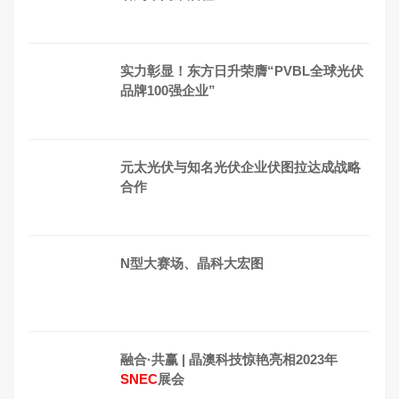
实力彰显！东方日升荣膺“PVBL全球光伏
品牌100强企业”
元太光伏与知名光伏企业伏图拉达成战略
合作
N型大赛场、晶科大宏图
融合·共赢 | 晶澳科技惊艳亮相2023年
SNEC
展会