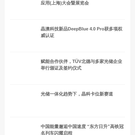
应用(上海)大会暨展览会
晶澳科技新品DeepBlue 4.0 Pro获多项权
威认证
赋能合作伙伴，TÜV北德与多家光储企业
举行颁证及签约仪式
光储一体化趋势下，晶科卡位新赛道
中国能量邂逅中国速度 “东方日升”高铁冠
名列车闪耀启程