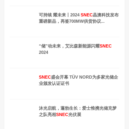
可持续 耀未来丨2024
SNEC
晶澳科技发布
重磅新品，再签700MW供货协议...
“储”动未来，艾比森新能源闪耀
SNEC
2024
SNEC
盛会开幕 TÜV NORD为多家光储企
业颁发认证证书
沐光启航，蓬勃生长：爱士惟携光储充梦
之队亮相
SNEC
光伏展