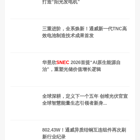
打造“阳光发电机”
三重进阶，全系焕新！通威新一代TNC高
效电池制造技术成果首发
华昱欣
SNEC
2026首提“AI原生能源自
治”，重塑光储价值增长逻辑
全球深耕，定义下一个五年 创维光伏官宣
全球智慧能量生态引领者新身...
802.43W！通威异质结铜互连组件再次刷
新行业纪录