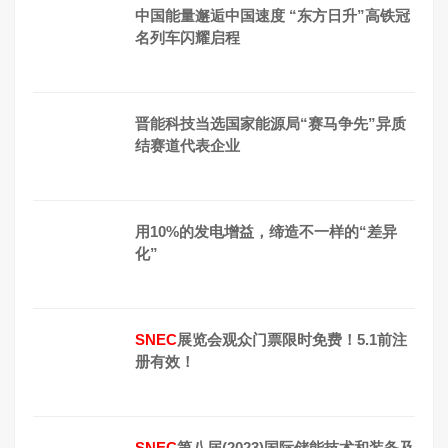
中国能量邂逅中国速度 “东方日升”高铁冠
名列车闪耀启程
晋能科技当选国家能源局“赛马争先”异质
结赛道代表企业
用10%的发电增益，缔造不一样的“差异
化”
SNEC
展览会观众门票限时免费！5.1前注
册有效！
SNEC
第八届(2023)国际储能技术和装备及