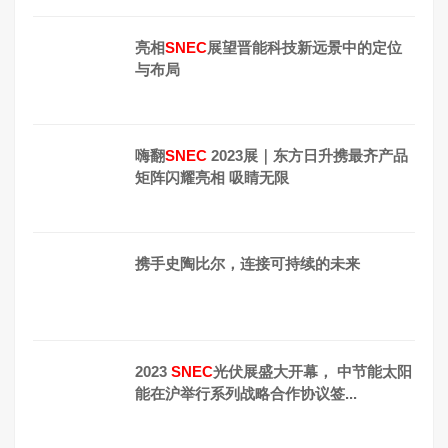
亮相
SNEC
展望晋能科技新远景中的定位
与布局
嗨翻
SNEC
2023展｜东方日升携最齐产品
矩阵闪耀亮相 吸睛无限
携手史陶比尔，连接可持续的未来
2023
SNEC
光伏展盛大开幕， 中节能太阳
能在沪举行系列战略合作协议签...