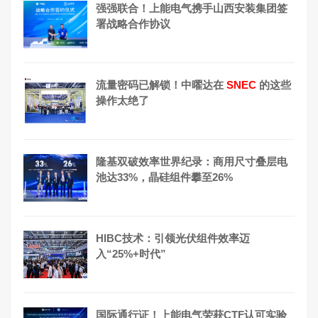
强强联合！上能电气携手山西安装集团签
署战略合作协议
流量密码已解锁！中曜达在
SNEC
的这些
操作太绝了
隆基双破效率世界纪录：商用尺寸叠层电
池达33%，晶硅组件攀至26%
HIBC技术：引领光伏组件效率迈
入“25%+时代”
国际通行证！上能电气荣获CTF认可实验